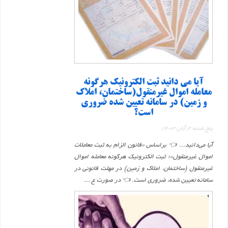
آیا می دانید ثبت الکترونیک هرگونه
معامله اموال غیرمنقول(ساختمان، املاک
و زمین) در سامانه تعیین شده ضروری
است؟
پنج شنبه 3 آبان 1403
آیا می‌دانید... 👈 براساس «قانون الزام به ثبت معاملات
اموال غیرمنقول»؛ ثبت الکترونیک هرگونه معامله اموال
غیرمنقول (ساختمان، املاک و زمین) در مهلت قانونی در
سامانه تعیین شده، ضروری است. 👈 در صورت ع ...