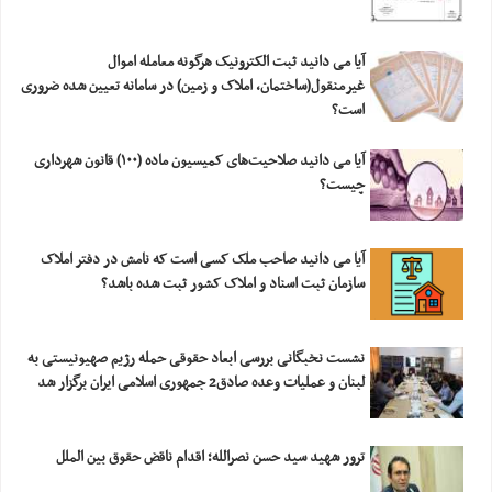
آیا می دانید ثبت الکترونیک هرگونه معامله اموال
غیرمنقول(ساختمان، املاک و زمین) در سامانه تعیین شده ضروری
است؟
آیا می دانید صلاحیت‌های کمیسیون ماده (۱۰۰) قانون شهرداری
چیست؟
آیا می دانید صاحب ملک کسی است که نامش در دفتر املاک
سازمان ثبت اسناد و املاک کشور ثبت شده باشد؟
نشست نخبگانی بررسی ابعاد حقوقی حمله رژیم صهیونیستی به
لبنان و عملیات وعده صادق2 جمهوری اسلامی ایران برگزار شد
ترور شهید سید حسن نصرالله؛ اقدام ناقض حقوق بین الملل