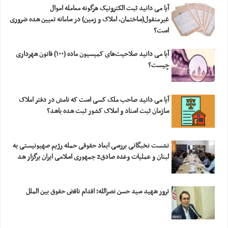
آیا می دانید ثبت الکترونیک هرگونه معامله اموال
غیرمنقول(ساختمان، املاک و زمین) در سامانه تعیین شده ضروری
است؟
آیا می دانید صلاحیت‌های کمیسیون ماده (۱۰۰) قانون شهرداری
چیست؟
آیا می دانید صاحب ملک کسی است که نامش در دفتر املاک
سازمان ثبت اسناد و املاک کشور ثبت شده باشد؟
نشست نخبگانی بررسی ابعاد حقوقی حمله رژیم صهیونیستی به
لبنان و عملیات وعده صادق2 جمهوری اسلامی ایران برگزار شد
ترور شهید سید حسن نصرالله؛ اقدام ناقض حقوق بین الملل