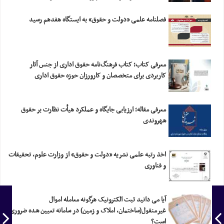
فصلنامه علمی «دولت و حقوق» به ایستگاه هفدهم رسید
معرفی کتاب؛ کتاب فرهنگ‌نامه حقوق اداری از جنس آثار
کاربردی برای متخصصان و کارورزان حوزه حقوق اداری
معرفی مقاله؛ ارزیابی‎ ‎جایگاه و عملکرد هیأت نظارت بر حقوق
شهروندی
اخذ رتبه علمی نشریه «دولت و حقوق» از وزارت علوم، تحقیقات
و فناوری
آیا می دانید ثبت الکترونیک هرگونه معامله اموال
غیرمنقول(ساختمان، املاک و زمین) در سامانه تعیین شده ضروری
است؟