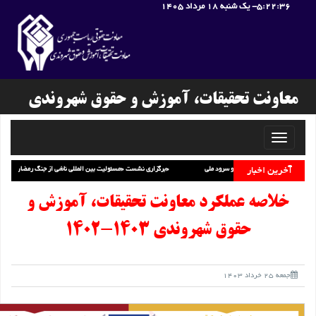
5:22:37
- یک شنبه 18 مرداد 1405
معاونت تحقیقات، آموزش و حقوق شهروندی
Toggle
navigati
آخرین اخبار
تصویب آیین‌نامه نحوه استفاده از پرچم رسمی و سرود ملی
برگزاری نشست «مسئولیت بین المللی ناشی از جنگ رمضان»
خلاصه عملکرد معاونت تحقیقات، آموزش و
حقوق شهروندی 1403-1402
جمعه 25 خرداد 1403