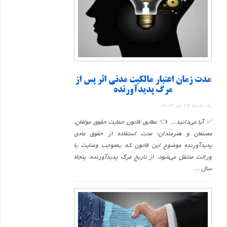
مدت زمان اعتبار مالکیت مدنی اثر پس از
مرگ پدیدآورنده
یک شنبه 24 تیر 1403
✅ آیا می‌دانید... 👈 مطابق قانون حمایت حقوق مولفان،
مصنفان و هنرمندان؛ مدت استفاده از حقوق مادی
پدیدآورنده موضوع این قانون که به‌موجب وصایت یا
وراثت منتقل می‌شود، از تاریخ مرگ پدیدآورنده، پنجاه
سال ...